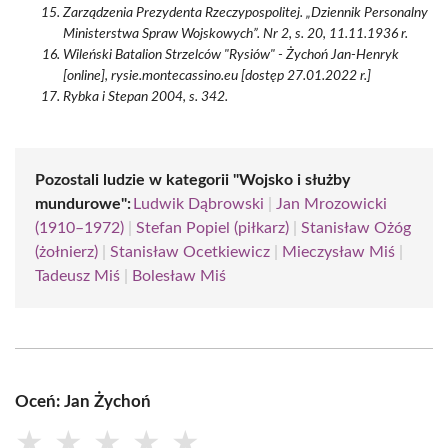
Zarządzenia Prezydenta Rzeczypospolitej. „Dziennik Personalny
Ministerstwa Spraw Wojskowych”. Nr 2, s. 20, 11.11.1936 r.
Wileński Batalion Strzelców "Rysiów" - Żychoń Jan-Henryk
[online], rysie.montecassino.eu [dostęp 27.01.2022 r.]
Rybka i Stepan 2004, s. 342.
Pozostali ludzie w kategorii "Wojsko i służby
mundurowe":
Ludwik Dąbrowski
|
Jan Mrozowicki
(1910–1972)
|
Stefan Popiel (piłkarz)
|
Stanisław Ożóg
(żołnierz)
|
Stanisław Ocetkiewicz
|
Mieczysław Miś
|
Tadeusz Miś
|
Bolesław Miś
Oceń: Jan Żychoń
★
★
★
★
★