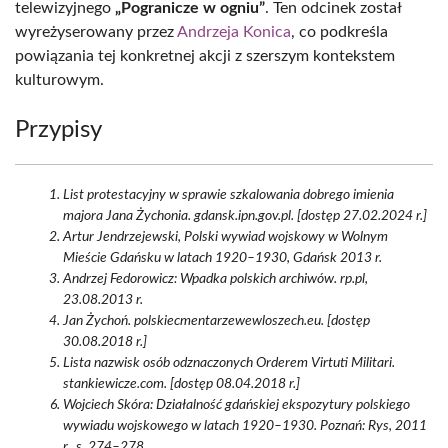
telewizyjnego
„Pogranicze w ogniu”
. Ten odcinek został
wyreżyserowany przez
Andrzeja Konica
, co podkreśla
powiązania tej konkretnej akcji z szerszym kontekstem
kulturowym.
Przypisy
List protestacyjny w sprawie szkalowania dobrego imienia
majora Jana Żychonia. gdansk.ipn.gov.pl. [dostęp 27.02.2024 r.]
Artur Jendrzejewski, Polski wywiad wojskowy w Wolnym
Mieście Gdańsku w latach 1920–1930, Gdańsk 2013 r.
Andrzej Fedorowicz: Wpadka polskich archiwów. rp.pl,
23.08.2013 r.
Jan Żychoń. polskiecmentarzewewloszech.eu. [dostęp
30.08.2018 r.]
Lista nazwisk osób odznaczonych Orderem Virtuti Militari.
stankiewicze.com. [dostęp 08.04.2018 r.]
Wojciech Skóra: Działalność gdańskiej ekspozytury polskiego
wywiadu wojskowego w latach 1920–1930. Poznań: Rys, 2011
r., s. 274–278.