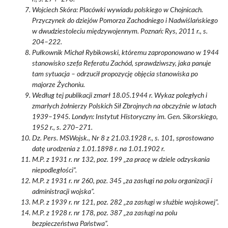
Wojciech Skóra: Placówki wywiadu polskiego w Chojnicach.
Przyczynek do dziejów Pomorza Zachodniego i Nadwiślańskiego
w dwudziestoleciu międzywojennym. Poznań: Rys, 2011 r., s.
204–222.
Pułkownik Michał Rybikowski, któremu zaproponowano w 1944
stanowisko szefa Referatu Zachód, sprawdziwszy, jaka panuje
tam sytuacja – odrzucił propozycję objęcia stanowiska po
majorze Żychoniu.
Według tej publikacji zmarł 18.05.1944 r. Wykaz poległych i
zmarłych żołnierzy Polskich Sił Zbrojnych na obczyźnie w latach
1939–1945. Londyn: Instytut Historyczny im. Gen. Sikorskiego,
1952 r., s. 270–271.
Dz. Pers. MSWojsk., Nr 8 z 21.03.1928 r., s. 101, sprostowano
datę urodzenia z 1.01.1898 r. na 1.01.1902 r.
M.P. z 1931 r. nr 132, poz. 199 „za pracę w dziele odzyskania
niepodległości”.
M.P. z 1931 r. nr 260, poz. 345 „za zasługi na polu organizacji i
administracji wojska”.
M.P. z 1939 r. nr 121, poz. 282 „za zasługi w służbie wojskowej”.
M.P. z 1928 r. nr 178, poz. 387 „za zasługi na polu
bezpieczeństwa Państwa”.