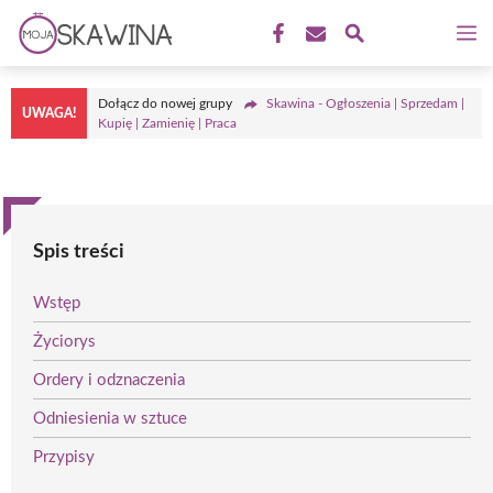
Przejdź
M
do
treści
Dołącz do nowej grupy
Skawina - Ogłoszenia | Sprzedam |
UWAGA!
Kupię | Zamienię | Praca
Spis treści
Wstęp
Życiorys
Ordery i odznaczenia
Odniesienia w sztuce
Przypisy