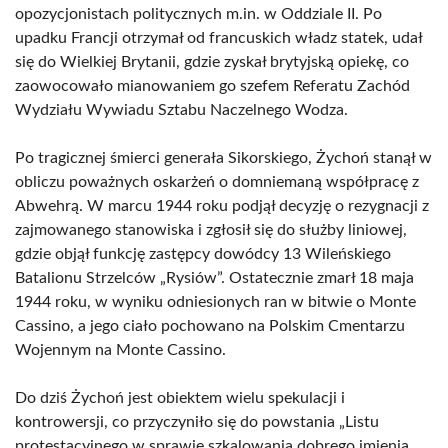
opozycjonistach politycznych m.in. w Oddziale II. Po
upadku Francji otrzymał od francuskich władz statek, udał
się do Wielkiej Brytanii, gdzie zyskał brytyjską opiekę, co
zaowocowało mianowaniem go szefem Referatu Zachód
Wydziału Wywiadu Sztabu Naczelnego Wodza.
Po tragicznej śmierci generała Sikorskiego, Żychoń stanął w
obliczu poważnych oskarżeń o domniemaną współpracę z
Abwehrą. W marcu 1944 roku podjął decyzję o rezygnacji z
zajmowanego stanowiska i zgłosił się do służby liniowej,
gdzie objął funkcję zastępcy dowódcy 13 Wileńskiego
Batalionu Strzelców „Rysiów”. Ostatecznie zmarł 18 maja
1944 roku, w wyniku odniesionych ran w bitwie o Monte
Cassino, a jego ciało pochowano na Polskim Cmentarzu
Wojennym na Monte Cassino.
Do dziś Żychoń jest obiektem wielu spekulacji i
kontrowersji, co przyczyniło się do powstania „Listu
protestacyjnego w sprawie szkalowania dobrego imienia