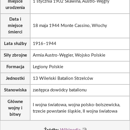
miejsce
1 stycznia 1902 Skawina, Austro-Węgry
urodzenia
Data i
miejsce
18 maja 1944 Monte Cassino, Włochy
śmierci
Lata służby
1916–1944
Siły zbrojne
Armia Austro-Węgier, Wojsko Polskie
Formacja
Legiony Polskie
Jednostki
13 Wileński Batalion Strzelców
Stanowiska
zastępca dowódcy batalionu
Główne
I wojna światowa, wojna polsko-bolszewicka,
wojny i
trzecie powstanie śląskie, II wojna światowa
bitwy
Źródło:
Wikipedia