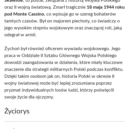
Skawinie
, to postać związana z historią Wojska Polskiego
oraz II wojną światową. Zmarł tragicznie
18 maja 1944 roku
pod Monte Cassino
, co wpisuje go w szereg bohaterów
tamtych czasów. Był on majorem piechoty, co świadczy o
jego wysokim stopniu wojskowym oraz znaczącej roli, jaką
odegrał w armii.
Żychoń był również oficerem wywiadu wojskowego. Jego
praca w Oddziale II Sztabu Głównego Wojska Polskiego
dowodzi zaangażowania w działania, które miały kluczowe
znaczenie dla strategii militarnych Polski podczas konfliktu.
Dzięki takim osobom jak on, historia Polski w okresie II
wojny światowej może być lepiej zrozumiana poprzez
pryzmat indywidualnych losów ludzi, którzy poświęcili
swoje życie dla ojczyzny.
Życiorys