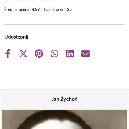
Średnia ocena:
4.89
Liczba ocen:
25
Udostępnij
Share
Share
Share
Share
Share
Share
on
on
on
on
on
on
Facebook
X
Pinterest
WhatsApp
LinkedIn
Email
(Twitter)
Jan Żychoń