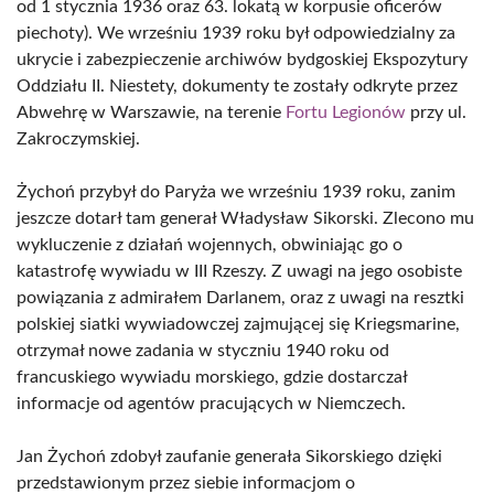
od 1 stycznia 1936 oraz 63. lokatą w korpusie oficerów
piechoty). We wrześniu 1939 roku był odpowiedzialny za
ukrycie i zabezpieczenie archiwów bydgoskiej Ekspozytury
Oddziału II. Niestety, dokumenty te zostały odkryte przez
Abwehrę w Warszawie, na terenie
Fortu Legionów
przy ul.
Zakroczymskiej.
Żychoń przybył do Paryża we wrześniu 1939 roku, zanim
jeszcze dotarł tam generał Władysław Sikorski. Zlecono mu
wykluczenie z działań wojennych, obwiniając go o
katastrofę wywiadu w III Rzeszy. Z uwagi na jego osobiste
powiązania z admirałem Darlanem, oraz z uwagi na resztki
polskiej siatki wywiadowczej zajmującej się Kriegsmarine,
otrzymał nowe zadania w styczniu 1940 roku od
francuskiego wywiadu morskiego, gdzie dostarczał
informacje od agentów pracujących w Niemczech.
Jan Żychoń zdobył zaufanie generała Sikorskiego dzięki
przedstawionym przez siebie informacjom o