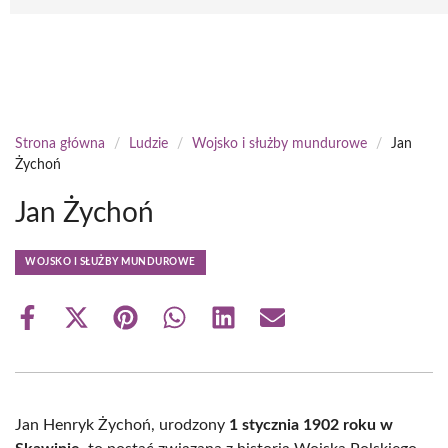
Strona główna
/
Ludzie
/
Wojsko i służby mundurowe
/
Jan
Żychoń
Jan Żychoń
WOJSKO I SŁUŻBY MUNDUROWE
Share
Share
Share
Share
Share
Share
on
on
on
on
on
on
Facebook
X
Pinterest
WhatsApp
LinkedIn
Email
(Twitter)
Jan Henryk Żychoń, urodzony
1 stycznia 1902 roku w