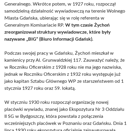
Generalnego. Wkrótce potem, w 1927 roku, rozpoczął
samodzielną działalność wywiadowczą na terenie Wolnego
Miasta Gdańska, ubierając się w rolę referenta w
Generalnym Komisariacie RP.
W tym czasie Żychoń
zreorganizował struktury wywiadowcze, które były
nazywane „BIG” (Biuro Informacji Gdańsk).
Podczas swojej pracy w Gdańsku, Żychoń mieszkał w
kamienicy przy Al. Grunwaldzkiej 117. Zauważyć należy, że
w Roczniku Oficerskim z 1928 roku nie ma jego nazwiska,
jednak w Roczniku Oficerskim z 1932 roku występuje już
jako kapitan Sztabu Głównego WP ze starszeństwem od 1
stycznia 1927 roku oraz 59. lokatą.
W styczniu 1930 roku rozpoczął organizację nowej
placówki wywiadu, znanej jako Ekspozytura Nr 3 Oddziału
II SG w Bydgoszczy, która powstała z połączenia
wcześniejszych placówek w Poznaniu oraz Gdańsku. Dnia 1
lipca 1930 roku ekspozytura oficjalnie zainaugurowała