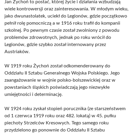
Jan Żychoń to postać, której życie i działania wzbudzają
wiele kontrowersji oraz zainteresowania. W młodym wieku,
jako dwunastolatek, uciekł do Legionów, gdzie początkowo
pełnił rolę pomocniczą a w 1916 roku trafił do kompanii
szkolnej. Po pewnym czasie został zwolniony z powodu
problemów zdrowotnych, jednak po roku wrócił do
Legionów, gdzie szybko został internowany przez
Austriaków.
W 1919 roku Żychoń został odkomenderowany do
Oddziału II Sztabu Generalnego Wojska Polskiego. Jego
zaangażowanie w wojnie polsko-bolszewickiej oraz w
powstaniach śląskich poświadczają jego niezwykłe
umiejętności i determinację.
W 1924 roku zyskał stopień porucznika (ze starszeństwem
od 1 czerwca 1919 roku oraz 482. lokatą) w 45. pułku
piechoty Strzelców Kresowych. Tego samego roku
przydzielono go ponownie do Oddziału II Sztabu