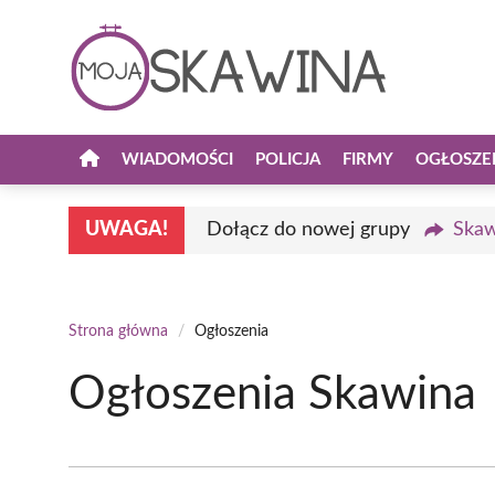
Przejdź
do
treści
WIADOMOŚCI
POLICJA
FIRMY
OGŁOSZE
UWAGA!
Dołącz do nowej grupy
Skaw
Strona główna
/
Ogłoszenia
Ogłoszenia Skawina