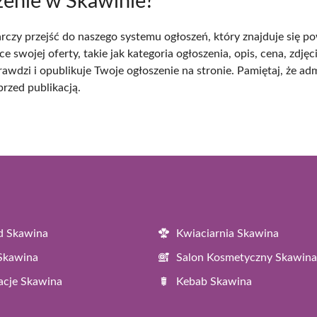
zenie w Skawinie?
zy przejść do naszego systemu ogłoszeń, który znajduje się powy
 swojej oferty, takie jak kategoria ogłoszenia, opis, cena, zdjęci
prawdzi i opublikuje Twoje ogłoszenie na stronie. Pamiętaj, że ad
rzed publikacją.
d Skawina
Kwiaciarnia Skawina
 Skawina
Salon Kosmetyczny Skawina
acje Skawina
Kebab Skawina