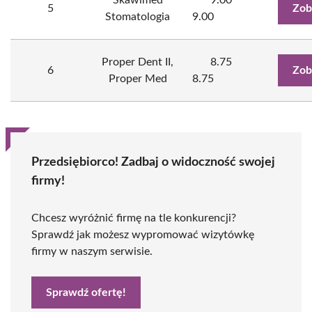
Skawimed
9.00
5
Zob
Stomatologia
9.00
Proper Dent II,
8.75
6
Zob
Proper Med
8.75
Przedsiębiorco! Zadbaj o widoczność swojej
firmy!
Chcesz wyróżnić firmę na tle konkurencji?
Sprawdź jak możesz wypromować wizytówkę
firmy w naszym serwisie.
Sprawdź ofertę!