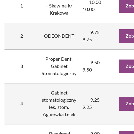
10.00
1
- Skawina k/
Zob
10.00
Krakowa
9.75
2
ODEONDENT
Zob
9.75
Proper Dent.
9.50
3
Gabinet
Zob
9.50
Stomatologiczny
Gabinet
stomatologiczny
9.25
4
Zob
lek. stom.
9.25
Agnieszka Lelek