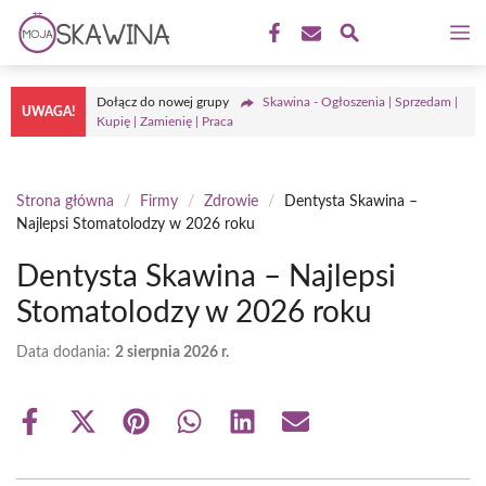
Przejdź
M
do
treści
Dołącz do nowej grupy
Skawina - Ogłoszenia | Sprzedam |
UWAGA!
Kupię | Zamienię | Praca
Strona główna
/
Firmy
/
Zdrowie
/
Dentysta Skawina –
Najlepsi Stomatolodzy w 2026 roku
Dentysta Skawina – Najlepsi
Stomatolodzy w 2026 roku
Data dodania:
2 sierpnia 2026 r.
Share
Share
Share
Share
Share
Share
on
on
on
on
on
on
Facebook
X
Pinterest
WhatsApp
LinkedIn
Email
(Twitter)