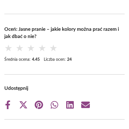
Oceń: Jasne pranie – jakie kolory można prać razem i
jak dbać o nie?
★
★
★
★
★
Średnia ocena:
4.45
Liczba ocen:
24
Udostępnij
Share
Share
Share
Share
Share
Share
on
on
on
on
on
on
Facebook
X
Pinterest
WhatsApp
LinkedIn
Email
(Twitter)