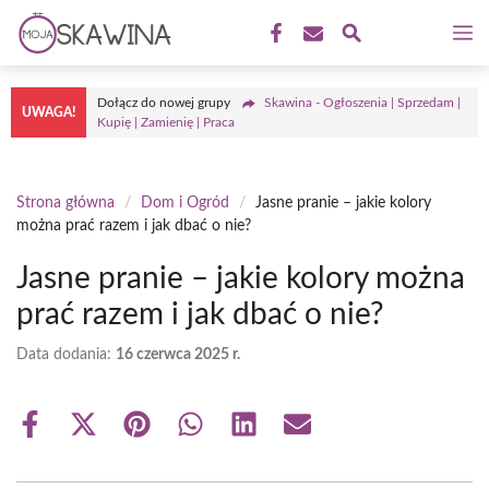
Przejdź
M
do
treści
Dołącz do nowej grupy
Skawina - Ogłoszenia | Sprzedam |
UWAGA!
Kupię | Zamienię | Praca
Strona główna
/
Dom i Ogród
/
Jasne pranie – jakie kolory
można prać razem i jak dbać o nie?
Jasne pranie – jakie kolory można
prać razem i jak dbać o nie?
Data dodania:
16 czerwca 2025 r.
Share
Share
Share
Share
Share
Share
on
on
on
on
on
on
Facebook
X
Pinterest
WhatsApp
LinkedIn
Email
(Twitter)