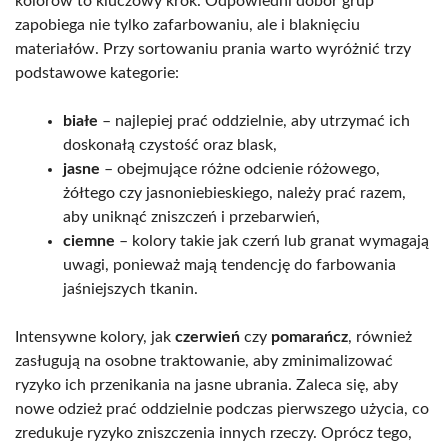
kolorów to kluczowy krok. Odpowiedni dobór grup
zapobiega nie tylko zafarbowaniu, ale i blaknięciu
materiałów. Przy sortowaniu prania warto wyróżnić trzy
podstawowe kategorie:
białe
– najlepiej prać oddzielnie, aby utrzymać ich
doskonałą czystość oraz blask,
jasne
– obejmujące różne odcienie różowego,
żółtego czy jasnoniebieskiego, należy prać razem,
aby uniknąć zniszczeń i przebarwień,
ciemne
– kolory takie jak czerń lub granat wymagają
uwagi, ponieważ mają tendencję do farbowania
jaśniejszych tkanin.
Intensywne kolory, jak
czerwień
czy
pomarańcz
, również
zasługują na osobne traktowanie, aby zminimalizować
ryzyko ich przenikania na jasne ubrania. Zaleca się, aby
nowe odzież prać oddzielnie podczas pierwszego użycia, co
zredukuje ryzyko zniszczenia innych rzeczy. Oprócz tego,