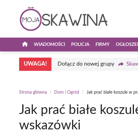
Przejdź
do
treści
WIADOMOŚCI
POLICJA
FIRMY
OGŁOSZE
UWAGA!
Dołącz do nowej grupy
Skaw
Strona główna
/
Dom i Ogród
/
Jak prać białe koszule w p
Jak prać białe koszu
wskazówki