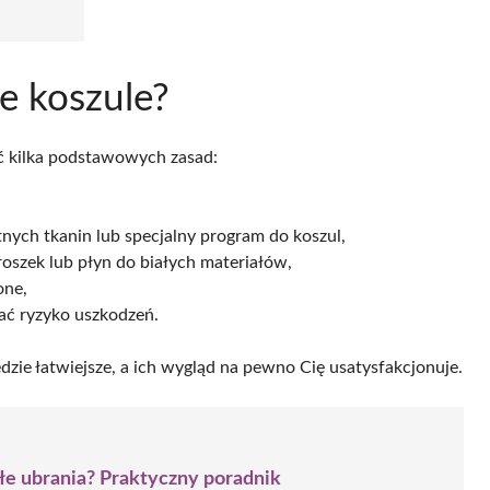
łe koszule?
ć kilka podstawowych zasad:
atnych tkanin lub specjalny program do koszul,
roszek lub płyn do białych materiałów,
one,
wać ryzyko uszkodzeń.
dzie łatwiejsze, a ich wygląd na pewno Cię usatysfakcjonuje.
ałe ubrania? Praktyczny poradnik