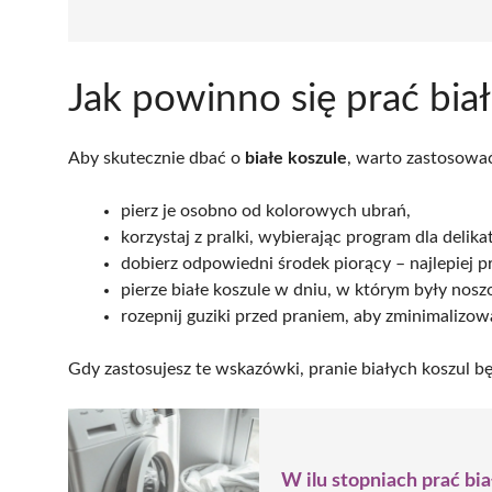
Jak powinno się prać bia
Aby skutecznie dbać o
białe koszule
, warto zastosowa
pierz je osobno od kolorowych ubrań,
korzystaj z pralki, wybierając program dla delik
dobierz odpowiedni środek piorący – najlepiej p
pierze białe koszule w dniu, w którym były nosz
rozepnij guziki przed praniem, aby zminimalizo
Gdy zastosujesz te wskazówki, pranie białych koszul bę
W ilu stopniach prać bi