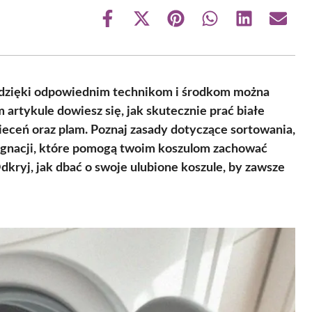
Share
Share
Share
Share
Share
Share
on
on
on
on
on
on
Facebook
X
Pinterest
WhatsApp
LinkedIn
Email
(Twitter)
e dzięki odpowiednim technikom i środkom można
 artykule dowiesz się, jak skutecznie prać białe
ieceń oraz plam. Poznaj zasady dotyczące sortowania,
gnacji, które pomogą twoim koszulom zachować
dkryj, jak dbać o swoje ulubione koszule, by zawsze