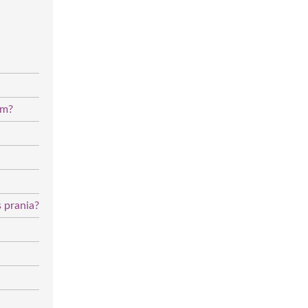
em?
 prania?