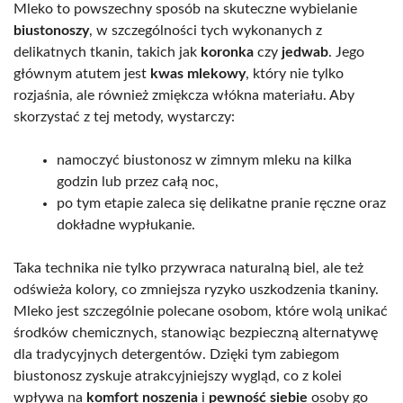
Mleko to powszechny sposób na skuteczne wybielanie
biustonoszy
, w szczególności tych wykonanych z
delikatnych tkanin, takich jak
koronka
czy
jedwab
. Jego
głównym atutem jest
kwas mlekowy
, który nie tylko
rozjaśnia, ale również zmiękcza włókna materiału. Aby
skorzystać z tej metody, wystarczy:
namoczyć biustonosz w zimnym mleku na kilka
godzin lub przez całą noc,
po tym etapie zaleca się delikatne pranie ręczne oraz
dokładne wypłukanie.
Taka technika nie tylko przywraca naturalną biel, ale też
odświeża kolory, co zmniejsza ryzyko uszkodzenia tkaniny.
Mleko jest szczególnie polecane osobom, które wolą unikać
środków chemicznych, stanowiąc bezpieczną alternatywę
dla tradycyjnych detergentów. Dzięki tym zabiegom
biustonosz zyskuje atrakcyjniejszy wygląd, co z kolei
wpływa na
komfort noszenia
i
pewność siebie
osoby go