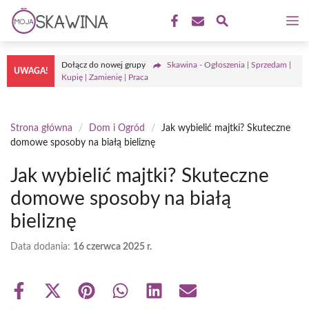
Przejdź
M
do
treści
Dołącz do nowej grupy
Skawina - Ogłoszenia | Sprzedam |
UWAGA!
Kupię | Zamienię | Praca
Strona główna
/
Dom i Ogród
/
Jak wybielić majtki? Skuteczne
domowe sposoby na białą bieliznę
Jak wybielić majtki? Skuteczne
domowe sposoby na białą
bieliznę
Data dodania:
16 czerwca 2025 r.
Share
Share
Share
Share
Share
Share
on
on
on
on
on
on