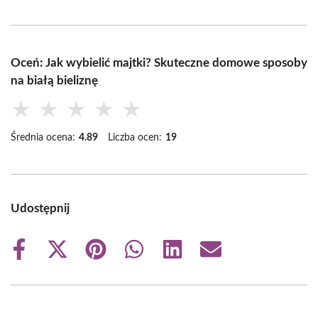
Oceń: Jak wybielić majtki? Skuteczne domowe sposoby
na białą bieliznę
★
★
★
★
★
Średnia ocena:
4.89
Liczba ocen:
19
Udostępnij
Share
Share
Share
Share
Share
Share
on
on
on
on
on
on
Facebook
X
Pinterest
WhatsApp
LinkedIn
Email
(Twitter)