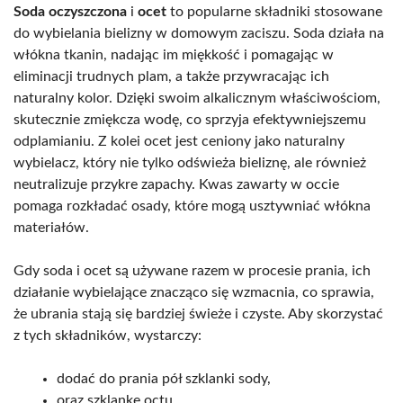
Soda oczyszczona
i
ocet
to popularne składniki stosowane
do wybielania bielizny w domowym zaciszu. Soda działa na
włókna tkanin, nadając im miękkość i pomagając w
eliminacji trudnych plam, a także przywracając ich
naturalny kolor. Dzięki swoim alkalicznym właściwościom,
skutecznie zmiękcza wodę, co sprzyja efektywniejszemu
odplamianiu. Z kolei ocet jest ceniony jako naturalny
wybielacz, który nie tylko odświeża bieliznę, ale również
neutralizuje przykre zapachy. Kwas zawarty w occie
pomaga rozkładać osady, które mogą usztywniać włókna
materiałów.
Gdy soda i ocet są używane razem w procesie prania, ich
działanie wybielające znacząco się wzmacnia, co sprawia,
że ubrania stają się bardziej świeże i czyste. Aby skorzystać
z tych składników, wystarczy:
dodać do prania pół szklanki sody,
oraz szklankę octu,