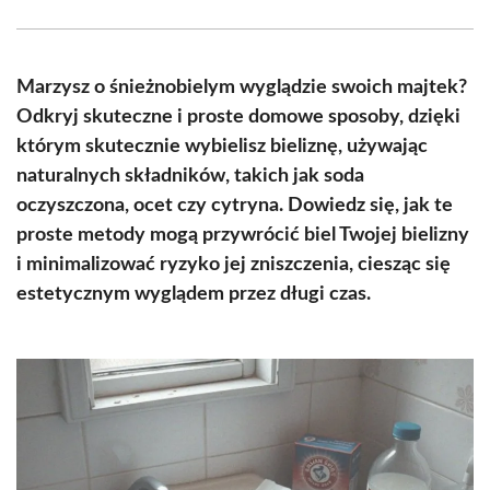
Facebook
X
Pinterest
WhatsApp
LinkedIn
Email
(Twitter)
Marzysz o śnieżnobielym wyglądzie swoich majtek?
Odkryj skuteczne i proste domowe sposoby, dzięki
którym skutecznie wybielisz bieliznę, używając
naturalnych składników, takich jak soda
oczyszczona, ocet czy cytryna. Dowiedz się, jak te
proste metody mogą przywrócić biel Twojej bielizny
i minimalizować ryzyko jej zniszczenia, ciesząc się
estetycznym wyglądem przez długi czas.