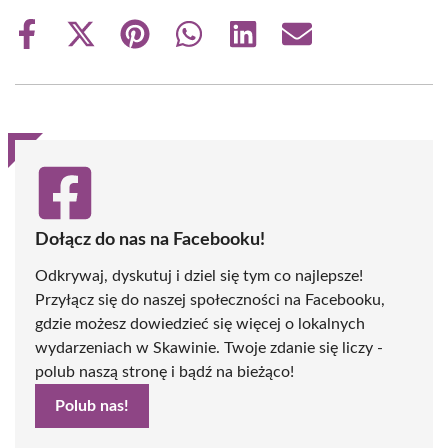
Share
Share
Share
Share
Share
Share
on
on
on
on
on
on
Facebook
X
Pinterest
WhatsApp
LinkedIn
Email
(Twitter)
Dołącz do nas na Facebooku!
Odkrywaj, dyskutuj i dziel się tym co najlepsze!
Przyłącz się do naszej społeczności na Facebooku,
gdzie możesz dowiedzieć się więcej o lokalnych
wydarzeniach w Skawinie. Twoje zdanie się liczy -
polub naszą stronę i bądź na bieżąco!
Polub nas!