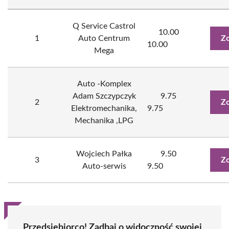
Q Service Castrol
10.00
1
Auto Centrum
Zo
10.00
Mega
Auto -Komplex
Adam Szczypczyk
9.75
2
Zo
Elektromechanika,
9.75
Mechanika ,LPG
Wojciech Pałka
9.50
3
Zo
Auto-serwis
9.50
Przedsiębiorco! Zadbaj o widoczność swojej