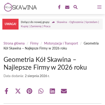
Przejdź
M
do
treści
Dołącz do nowej grupy
Skawina - Ogłoszenia | Sprzedam |
UWAGA!
Kupię | Zamienię | Praca
Strona główna
/
Firmy
/
Motoryzacja i Transport
/
Geometria
Kół Skawina – Najlepsze Firmy w 2026 roku
Geometria Kół Skawina –
Najlepsze Firmy w 2026 roku
Data dodania:
2 sierpnia 2026 r.
Share
Share
Share
Share
Share
Share
on
on
on
on
on
on
Facebook
X
Pinterest
WhatsApp
LinkedIn
Email
(Twitter)