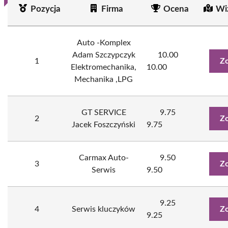
Pozycja
Firma
Ocena
Wi
Auto -Komplex
Adam Szczypczyk
10.00
1
Zo
Elektromechanika,
10.00
Mechanika ,LPG
GT SERVICE
9.75
2
Zo
Jacek Foszczyński
9.75
Carmax Auto-
9.50
3
Zo
Serwis
9.50
9.25
4
Serwis kluczyków
Zo
9.25