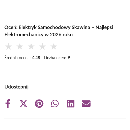
Oceń: Elektryk Samochodowy Skawina – Najlepsi
Elektromechanicy w 2026 roku
★
★
★
★
★
Średnia ocena:
4.48
Liczba ocen:
9
Udostępnij
Share
Share
Share
Share
Share
Share
on
on
on
on
on
on
Facebook
X
Pinterest
WhatsApp
LinkedIn
Email
(Twitter)