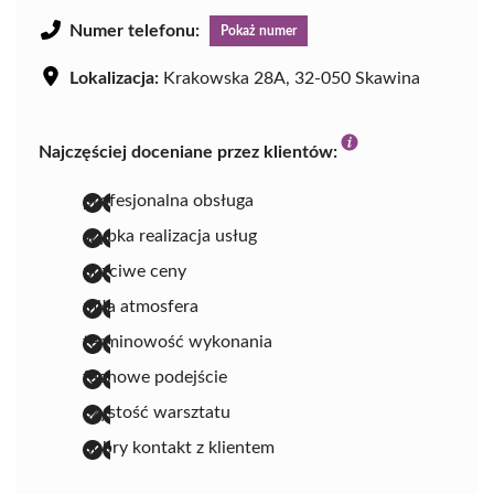
Numer telefonu:
Pokaż numer
Lokalizacja:
Krakowska 28A, 32-050 Skawina
Najczęściej doceniane przez klientów:
profesjonalna obsługa
szybka realizacja usług
uczciwe ceny
miła atmosfera
terminowość wykonania
fachowe podejście
czystość warsztatu
dobry kontakt z klientem