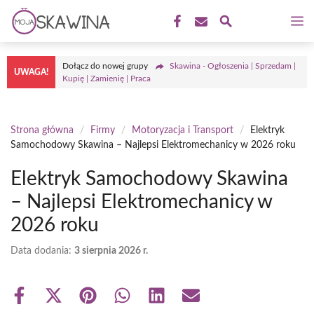
Przejdź
M
do
treści
Dołącz do nowej grupy
Skawina - Ogłoszenia | Sprzedam |
UWAGA!
Kupię | Zamienię | Praca
Strona główna
/
Firmy
/
Motoryzacja i Transport
/
Elektryk
Samochodowy Skawina – Najlepsi Elektromechanicy w 2026 roku
Elektryk Samochodowy Skawina
– Najlepsi Elektromechanicy w
2026 roku
Data dodania:
3 sierpnia 2026 r.
Share
Share
Share
Share
Share
Share
on
on
on
on
on
on