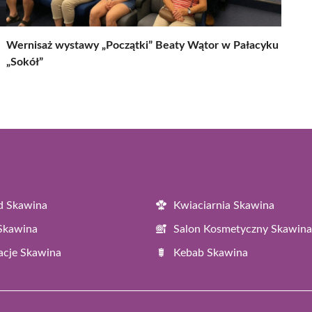
Wernisaż wystawy „Początki” Beaty Wątor w Pałacyku
„Sokół”
d Skawina
Kwiaciarnia Skawina
 Skawina
Salon Kosmetyczny Skawina
acje Skawina
Kebab Skawina