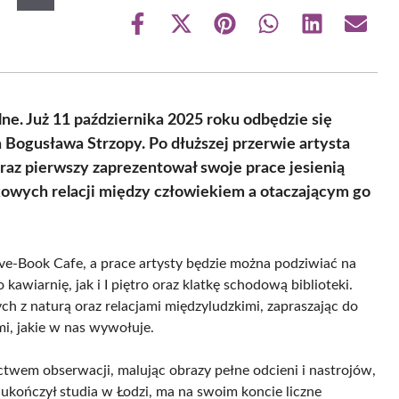
Share
Share
Share
Share
Share
Share
on
on
on
on
on
on
Facebook
X
Pinterest
WhatsApp
LinkedIn
Email
(Twitter)
ne. Już 11 października 2025 roku odbędzie się
 Bogusława Strzopy. Po dłuższej przerwie artysta
 raz pierwszy zaprezentował swoje prace jesienią
owych relacji między człowiekiem a otaczającym go
ive-Book Cafe, a prace artysty będzie można podziwiać na
kawiarnię, jak i I piętro oraz klatkę schodową biblioteki.
 z naturą oraz relacjami międzyludzkimi, zapraszając do
mi, jakie w nas wywołuje.
twem obserwacji, malując obrazy pełne odcieni i nastrojów,
y ukończył studia w Łodzi, ma na swoim koncie liczne