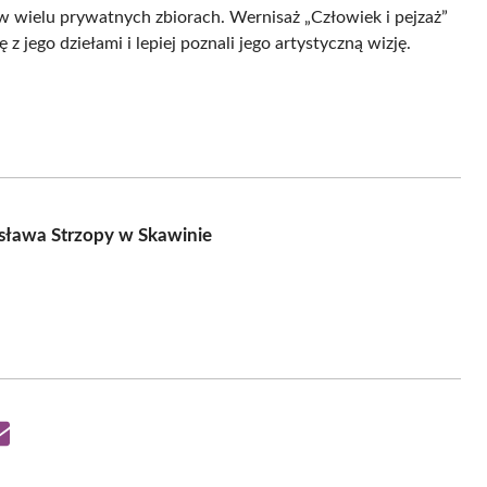
ę w wielu prywatnych zbiorach. Wernisaż „Człowiek i pejzaż”
z jego dziełami i lepiej poznali jego artystyczną wizję.
sława Strzopy w Skawinie
Share
on
Email