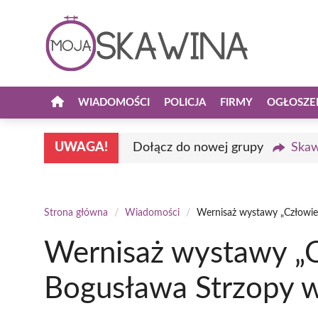
Przejdź
do
treści
WIADOMOŚCI
POLICJA
FIRMY
OGŁOSZE
UWAGA!
Dołącz do nowej grupy
Skaw
Strona główna
/
Wiadomości
/
Wernisaż wystawy „Człowiek
Wernisaż wystawy „C
Bogusława Strzopy w