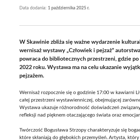
Data dodania:
1 października 2025 r.
W Skawinie zbliża się ważne wydarzenie kultural
wernisaż wystawy „Człowiek i pejzaż” autorstwa
powraca do bibliotecznych przestrzeni, gdzie po
2022 roku. Wystawa ma na celu ukazanie wyjątk
pejzażem.
Wernisaż rozpocznie się o godzinie 17:00 w kawiarni L
całej przestrzeni wystawienniczej, obejmującej zarówno 
Wystawa ukazuje różnorodność doświadczeń związanych
refleksji nad pięknem otaczającego świata oraz emocja
Twórczość Bogusława Strzopy charakteryzuje się bogac
które skłaniają do głębokich przemyśleń. Artysta, któr