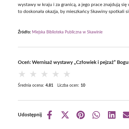
wystawy w kraju i za granicą, a jego prace znajdują si
to doskonała okazja, by mieszkańcy Skawiny spotkali się 
Źródło:
Miejska Biblioteka Publiczna w Skawinie
Oceń: Wernisaż wystawy „Człowiek i pejzaż” Bogu
★
★
★
★
★
Średnia ocena:
4.81
Liczba ocen:
10
Udostępnij
Share
Share
Share
Share
Share
on
on
on
on
on
Facebook
X
Pinterest
WhatsApp
LinkedIn