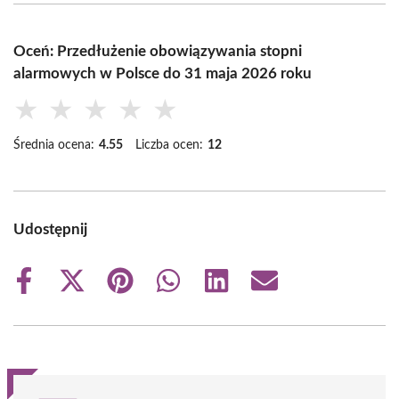
Oceń: Przedłużenie obowiązywania stopni
alarmowych w Polsce do 31 maja 2026 roku
★
★
★
★
★
Średnia ocena:
4.55
Liczba ocen:
12
Udostępnij
Share
Share
Share
Share
Share
Share
on
on
on
on
on
on
Facebook
X
Pinterest
WhatsApp
LinkedIn
Email
(Twitter)