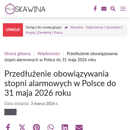
Przejdź
M
do
treści
Dołącz do nowej grupy
Skawina - Ogłoszenia | Sprzedam |
UWAGA!
Kupię | Zamienię | Praca
Strona główna
/
Wiadomości
/
Przedłużenie obowiązywania
stopni alarmowych w Polsce do 31 maja 2026 roku
Przedłużenie obowiązywania
stopni alarmowych w Polsce do
31 maja 2026 roku
Data dodania:
3 marca 2026 r.
Share
Share
Share
Share
Share
Share