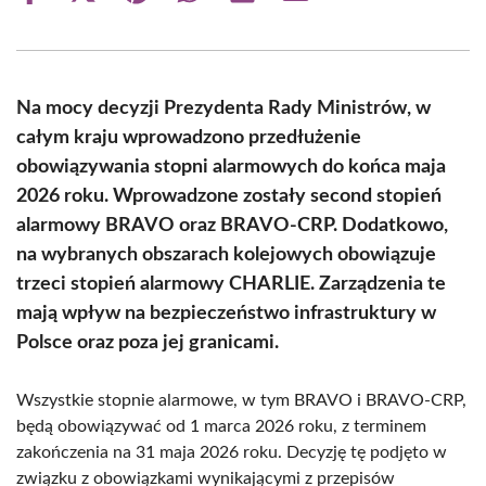
on
on
on
on
on
on
Facebook
X
Pinterest
WhatsApp
LinkedIn
Email
(Twitter)
Na mocy decyzji Prezydenta Rady Ministrów, w
całym kraju wprowadzono przedłużenie
obowiązywania stopni alarmowych do końca maja
2026 roku. Wprowadzone zostały second stopień
alarmowy BRAVO oraz BRAVO-CRP. Dodatkowo,
na wybranych obszarach kolejowych obowiązuje
trzeci stopień alarmowy CHARLIE. Zarządzenia te
mają wpływ na bezpieczeństwo infrastruktury w
Polsce oraz poza jej granicami.
Wszystkie stopnie alarmowe, w tym BRAVO i BRAVO-CRP,
będą obowiązywać od 1 marca 2026 roku, z terminem
zakończenia na 31 maja 2026 roku. Decyzję tę podjęto w
związku z obowiązkami wynikającymi z przepisów