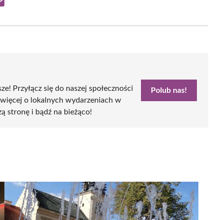
Share
on
Email
sze! Przyłącz się do naszej społeczności
Polub nas!
 więcej o lokalnych wydarzeniach w
zą stronę i bądź na bieżąco!