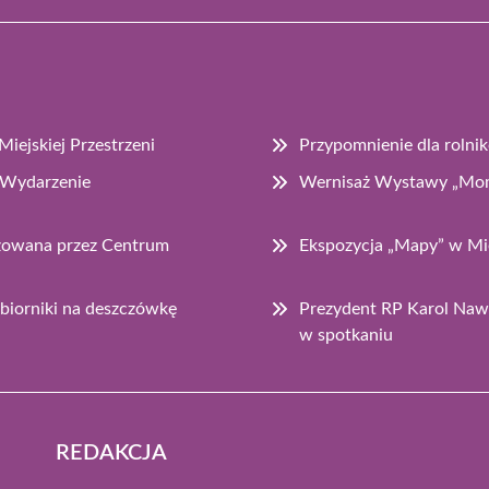
iejskiej Przestrzeni
Przypomnienie dla rolni
 Wydarzenie
Wernisaż Wystawy „Mom
izowana przez Centrum
Ekspozycja „Mapy” w Mie
biorniki na deszczówkę
Prezydent RP Karol Nawr
w spotkaniu
REDAKCJA