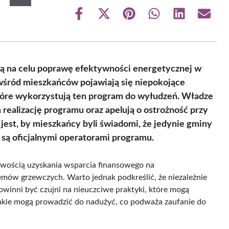
Share
Share
Share
Share
Share
Share
on
on
on
on
on
on
Facebook
X
Pinterest
WhatsApp
LinkedIn
Email
(Twitter)
cą na celu poprawę efektywności energetycznej w
wśród mieszkańców pojawiają się niepokojące
które wykorzystują ten program do wyłudzeń. Władze
 realizację programu oraz apelują o ostrożność przy
est, by mieszkańcy byli świadomi, że jedynie gminy
są oficjalnymi operatorami programu.
liwością uzyskania wsparcia finansowego na
mów grzewczych. Warto jednak podkreślić, że niezależnie
powinni być czujni na nieuczciwe praktyki, które mogą
 takie mogą prowadzić do nadużyć, co podważa zaufanie do