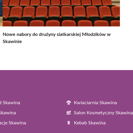
Nowe nabory do drużyny siatkarskiej Młodzików w
Skawinie
d Skawina
Kwiaciarnia Skawina
 Skawina
Salon Kosmetyczny Skawina
acje Skawina
Kebab Skawina