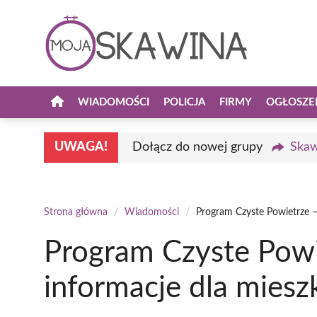
Przejdź
do
treści
WIADOMOŚCI
POLICJA
FIRMY
OGŁOSZE
UWAGA!
Dołącz do nowej grupy
Skaw
Strona główna
/
Wiadomości
/
Program Czyste Powietrze 
Program Czyste Powi
informacje dla mies