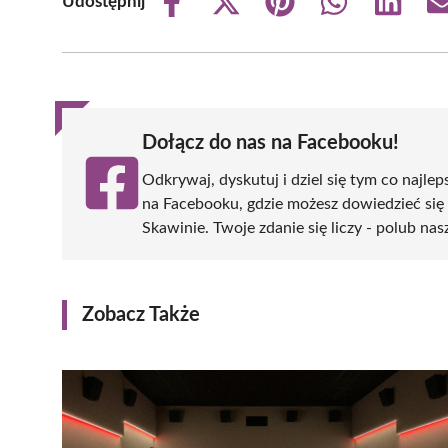
Udostępnij
Share
Share
Share
Share
Share
on
on
on
on
on
Facebook
X
Pinterest
WhatsApp
LinkedIn
(Twitter)
Dołącz do nas na Facebooku!
Odkrywaj, dyskutuj i dziel się tym co najlep
na Facebooku, gdzie możesz dowiedzieć się
Skawinie. Twoje zdanie się liczy - polub nas
Zobacz Także