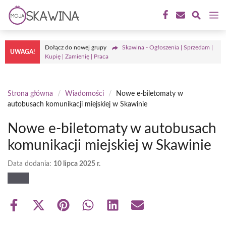
Przejdź
M
do
treści
Dołącz do nowej grupy
Skawina - Ogłoszenia | Sprzedam |
UWAGA!
Kupię | Zamienię | Praca
Strona główna
/
Wiadomości
/
Nowe e-biletomaty w
autobusach komunikacji miejskiej w Skawinie
Nowe e-biletomaty w autobusach
komunikacji miejskiej w Skawinie
Data dodania:
10 lipca 2025 r.
Share
Share
Share
Share
Share
Share
on
on
on
on
on
on
Facebook
X
Pinterest
WhatsApp
LinkedIn
Email