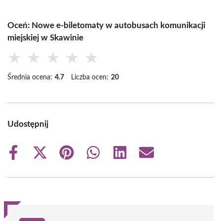
Oceń: Nowe e-biletomaty w autobusach komunikacji
miejskiej w Skawinie
★
★
★
★
★
Średnia ocena:
4.7
Liczba ocen:
20
Udostępnij
Share
Share
Share
Share
Share
Share
on
on
on
on
on
on
Facebook
X
Pinterest
WhatsApp
LinkedIn
Email
(Twitter)