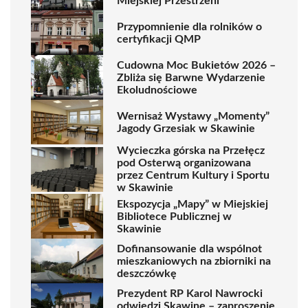
Miejskiej Przestrzeni
Przypomnienie dla rolników o
certyfikacji QMP
Cudowna Moc Bukietów 2026 –
Zbliża się Barwne Wydarzenie
Ekoludnościowe
Wernisaż Wystawy „Momenty”
Jagody Grzesiak w Skawinie
Wycieczka górska na Przełęcz
pod Osterwą organizowana
przez Centrum Kultury i Sportu
w Skawinie
Ekspozycja „Mapy” w Miejskiej
Bibliotece Publicznej w
Skawinie
Dofinansowanie dla wspólnot
mieszkaniowych na zbiorniki na
deszczówkę
Prezydent RP Karol Nawrocki
odwiedzi Skawinę – zaproszenie