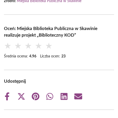
Źródło:
Miejska Biblioteka Publiczna w Skawinie
Oceń: Miejska Biblioteka Publiczna w Skawinie
realizuje projekt „Biblioteczny KOD”
★
★
★
★
★
Średnia ocena:
4.96
Liczba ocen:
23
Udostępnij
Share
Share
Share
Share
Share
Share
on
on
on
on
on
on
Facebook
X
Pinterest
WhatsApp
LinkedIn
Email
(Twitter)