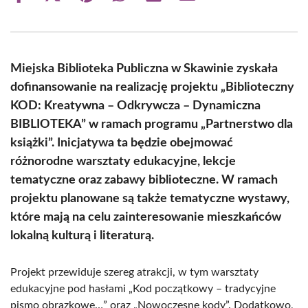
on
on
on
on
on
on
Facebook
X
Pinterest
WhatsApp
LinkedIn
Email
(Twitter)
Miejska Biblioteka Publiczna w Skawinie zyskała
dofinansowanie na realizację projektu „Biblioteczny
KOD: Kreatywna – Odkrywcza – Dynamiczna
BIBLIOTEKA” w ramach programu „Partnerstwo dla
książki”. Inicjatywa ta będzie obejmować
różnorodne warsztaty edukacyjne, lekcje
tematyczne oraz zabawy biblioteczne. W ramach
projektu planowane są także tematyczne wystawy,
które mają na celu zainteresowanie mieszkańców
lokalną kulturą i literaturą.
Projekt przewiduje szereg atrakcji, w tym warsztaty
edukacyjne pod hasłami „Kod początkowy – tradycyjne
pismo obrazkowe…” oraz „Nowoczesne kody”. Dodatkowo,