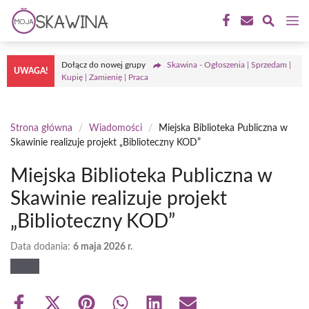
Przejdź
M
do
treści
Dołącz do nowej grupy
Skawina - Ogłoszenia | Sprzedam |
UWAGA!
Kupię | Zamienię | Praca
Strona główna
/
Wiadomości
/
Miejska Biblioteka Publiczna w
Skawinie realizuje projekt „Biblioteczny KOD”
Miejska Biblioteka Publiczna w
Skawinie realizuje projekt
„Biblioteczny KOD”
Data dodania:
6 maja 2026 r.
Share
Share
Share
Share
Share
Share