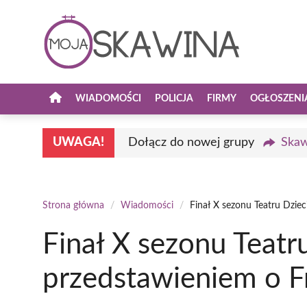
Przejdź
do
treści
WIADOMOŚCI
POLICJA
FIRMY
OGŁOSZENI
UWAGA!
Dołącz do nowej grupy
Skaw
Strona główna
/
Wiadomości
/
Finał X sezonu Teatru Dziec
Finał X sezonu Teatr
przedstawieniem o Fr