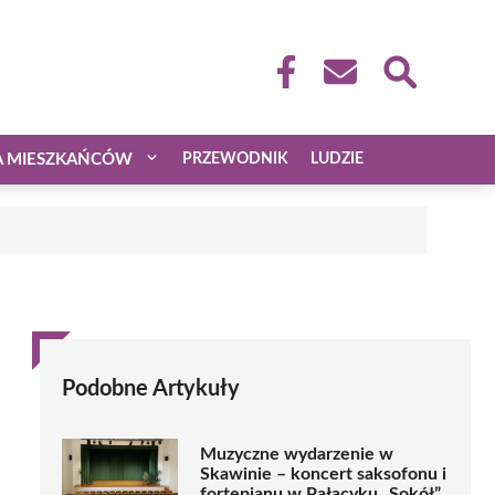
A MIESZKAŃCÓW
PRZEWODNIK
LUDZIE
Podobne Artykuły
Muzyczne wydarzenie w
Skawinie – koncert saksofonu i
fortepianu w Pałacyku „Sokół”