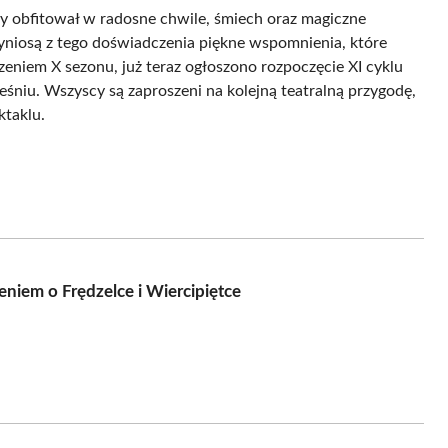
ry obfitował w radosne chwile, śmiech oraz magiczne
wyniosą z tego doświadczenia piękne wspomnienia, które
eniem X sezonu, już teraz ogłoszono rozpoczęcie XI cyklu
eśniu. Wszyscy są zaproszeni na kolejną teatralną przygodę,
ktaklu.
eniem o Frędzelce i Wiercipiętce