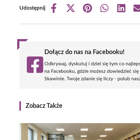
Udostępnij
Share
Share
Share
Share
Share
on
on
on
on
on
Facebook
X
Pinterest
WhatsApp
LinkedIn
(Twitter)
Dołącz do nas na Facebooku!
Odkrywaj, dyskutuj i dziel się tym co najlep
na Facebooku, gdzie możesz dowiedzieć się
Skawinie. Twoje zdanie się liczy - polub nas
Zobacz Także