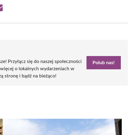
Share
on
Email
sze! Przyłącz się do naszej społeczności
Polub nas!
 więcej o lokalnych wydarzeniach w
zą stronę i bądź na bieżąco!