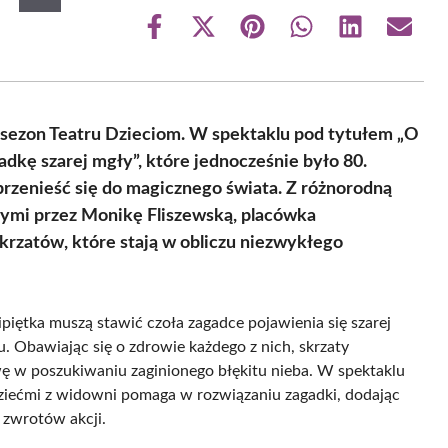
Share
Share
Share
Share
Share
Share
on
on
on
on
on
on
Facebook
X
Pinterest
WhatsApp
LinkedIn
Email
(Twitter)
 sezon Teatru Dzieciom. W spektaklu pod tytułem „O
adkę szarej mgły”, które jednocześnie było 80.
rzenieść się do magicznego świata. Z różnorodną
nymi przez Monikę Fliszewską, placówka
krzatów, które stają w obliczu niezwykłego
piętka muszą stawić czoła zagadce pojawienia się szarej
 Obawiając się o zdrowie każdego z nich, skrzaty
ę w poszukiwaniu zaginionego błękitu nieba. W spektaklu
dziećmi z widowni pomaga w rozwiązaniu zagadki, dodając
 zwrotów akcji.