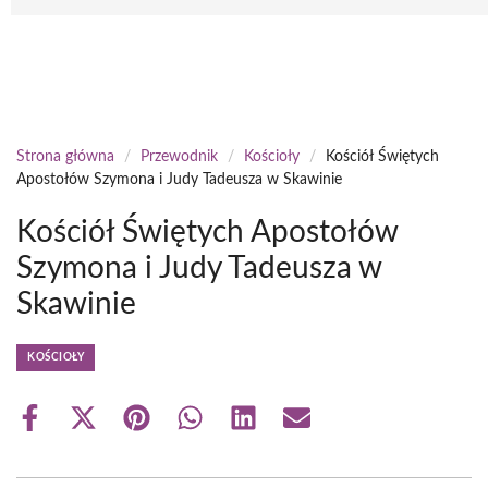
Strona główna
/
Przewodnik
/
Kościoły
/
Kościół Świętych
Apostołów Szymona i Judy Tadeusza w Skawinie
Kościół Świętych Apostołów
Szymona i Judy Tadeusza w
Skawinie
KOŚCIOŁY
Share
Share
Share
Share
Share
Share
on
on
on
on
on
on
Facebook
X
Pinterest
WhatsApp
LinkedIn
Email
(Twitter)