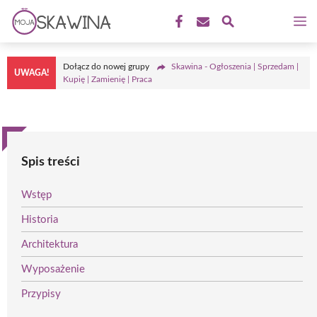
Przejdź
M
do
treści
Dołącz do nowej grupy
Skawina - Ogłoszenia | Sprzedam |
UWAGA!
Kupię | Zamienię | Praca
Spis treści
Wstęp
Historia
Architektura
Wyposażenie
Przypisy