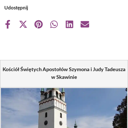
Udostępnij
Share
Share
Share
Share
Share
Share
on
on
on
on
on
on
Facebook
X
Pinterest
WhatsApp
LinkedIn
Email
(Twitter)
Kościół Świętych Apostołów Szymona i Judy Tadeusza
w Skawinie