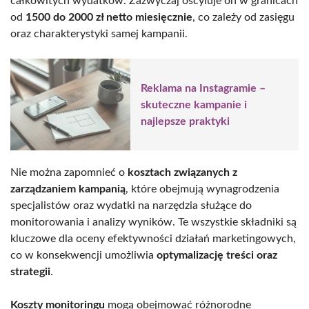
całkowitych wydatków. Zazwyczaj oscyluje on w granicach
od
1500 do 2000 zł netto miesięcznie
, co zależy od zasięgu
oraz charakterystyki samej kampanii.
Reklama na Instagramie –
skuteczne kampanie i
najlepsze praktyki
Nie można zapomnieć o
kosztach związanych z
zarządzaniem kampanią
, które obejmują wynagrodzenia
specjalistów oraz wydatki na narzędzia służące do
monitorowania i analizy wyników. Te wszystkie składniki są
kluczowe dla oceny efektywności działań marketingowych,
co w konsekwencji umożliwia
optymalizację treści oraz
strategii
.
Koszty monitoringu
mogą obejmować różnorodne