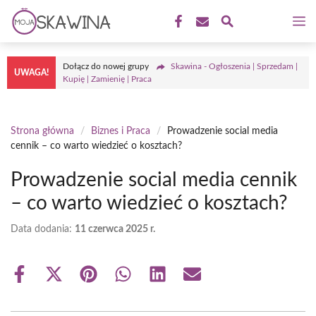
Przejdź
M
do
treści
Dołącz do nowej grupy
Skawina - Ogłoszenia | Sprzedam |
UWAGA!
Kupię | Zamienię | Praca
Strona główna
/
Biznes i Praca
/
Prowadzenie social media
cennik – co warto wiedzieć o kosztach?
Prowadzenie social media cennik
– co warto wiedzieć o kosztach?
Data dodania:
11 czerwca 2025 r.
Share
Share
Share
Share
Share
Share
on
on
on
on
on
on
Facebook
X
Pinterest
WhatsApp
LinkedIn
Email
(Twitter)