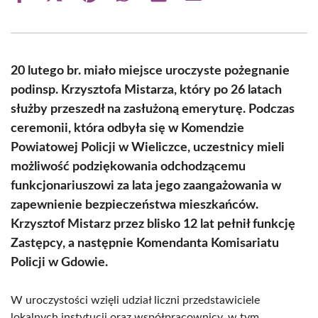
on
on
on
on
on
on
Facebook
X
Pinterest
WhatsApp
LinkedIn
Email
(Twitter)
20 lutego br. miało miejsce uroczyste pożegnanie
podinsp. Krzysztofa Mistarza, który po 26 latach
służby przeszedł na zasłużoną emeryturę. Podczas
ceremonii, która odbyła się w Komendzie
Powiatowej Policji w Wieliczce, uczestnicy mieli
możliwość podziękowania odchodzącemu
funkcjonariuszowi za lata jego zaangażowania w
zapewnienie bezpieczeństwa mieszkańców.
Krzysztof Mistarz przez blisko 12 lat pełnił funkcję
Zastępcy, a następnie Komendanta Komisariatu
Policji w Gdowie.
W uroczystości wzięli udział liczni przedstawiciele
lokalnych instytucji oraz współpracownicy, w tym