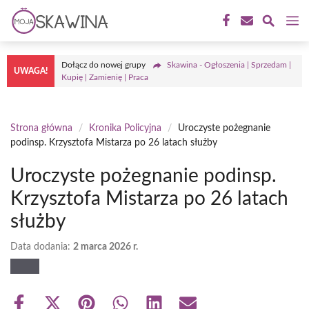
Przejdź
M
do
treści
Dołącz do nowej grupy
Skawina - Ogłoszenia | Sprzedam |
UWAGA!
Kupię | Zamienię | Praca
Strona główna
/
Kronika Policyjna
/
Uroczyste pożegnanie
podinsp. Krzysztofa Mistarza po 26 latach służby
Uroczyste pożegnanie podinsp.
Krzysztofa Mistarza po 26 latach
służby
Data dodania:
2 marca 2026 r.
Share
Share
Share
Share
Share
Share