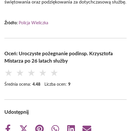
świętowania oraz podziękowania za dotychczasową służbę.
Źródło:
Policja Wieliczka
Oceń: Uroczyste pożegnanie podinsp. Krzysztofa
Mistarza po 26 latach służby
★
★
★
★
★
Średnia ocena:
4.48
Liczba ocen:
9
Udostępnij
Share
Share
Share
Share
Share
Share