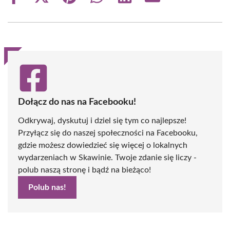
on
on
on
on
on
on
Facebook
X
Pinterest
WhatsApp
LinkedIn
Email
(Twitter)
Dołącz do nas na Facebooku!
Odkrywaj, dyskutuj i dziel się tym co najlepsze!
Przyłącz się do naszej społeczności na Facebooku,
gdzie możesz dowiedzieć się więcej o lokalnych
wydarzeniach w Skawinie. Twoje zdanie się liczy -
polub naszą stronę i bądź na bieżąco!
Polub nas!