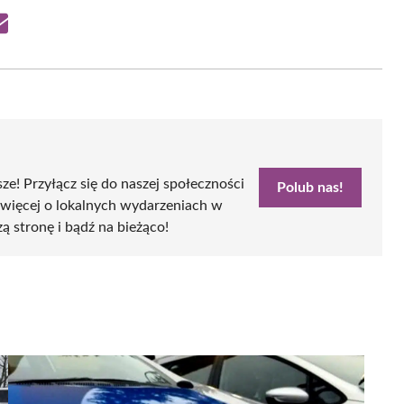
Share
on
Email
sze! Przyłącz się do naszej społeczności
Polub nas!
 więcej o lokalnych wydarzeniach w
zą stronę i bądź na bieżąco!