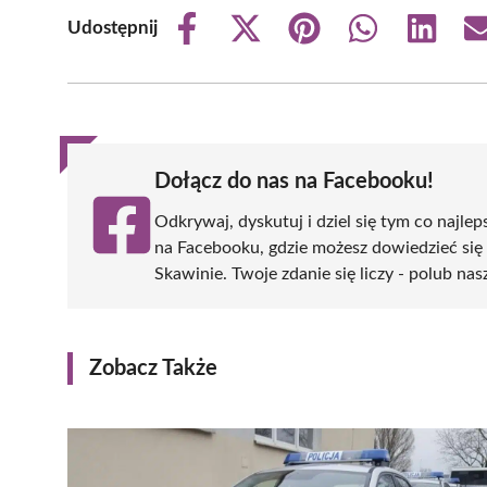
Udostępnij
Share
Share
Share
Share
Share
on
on
on
on
on
Facebook
X
Pinterest
WhatsApp
LinkedIn
(Twitter)
Dołącz do nas na Facebooku!
Odkrywaj, dyskutuj i dziel się tym co najlep
na Facebooku, gdzie możesz dowiedzieć się
Skawinie. Twoje zdanie się liczy - polub nas
Zobacz Także