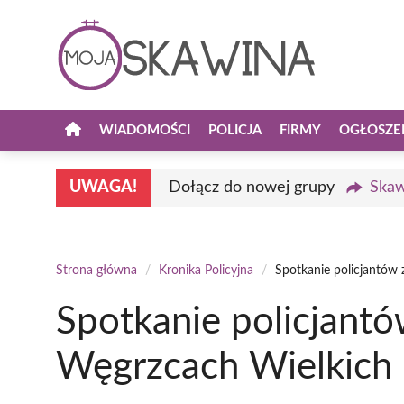
Przejdź
do
treści
WIADOMOŚCI
POLICJA
FIRMY
OGŁOSZE
UWAGA!
Dołącz do nowej grupy
Skaw
Strona główna
/
Kronika Policyjna
/
Spotkanie policjantów
Spotkanie policjant
Węgrzcach Wielkich