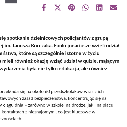
Share
Share
Share
Share
Share
Share
on
on
on
on
on
on
Facebook
X
Pinterest
WhatsApp
LinkedIn
Email
(Twitter)
się spotkanie dzielnicowych policjantów z grupą
 im. Janusza Korczaka. Funkcjonariusze wzięli udział
ństwa, które są szczególnie istotne w życiu
mieli również okazję wziąć udział w quizie, mającym
wydarzenia była nie tylko edukacja, ale również
e przekłada się na około 60 przedszkolaków wraz z ich
dstawowych zasad bezpieczeństwa, koncentrując się na
 ciągu dnia – zarówno w szkole, na drodze, jak i na placu
w kontaktach z nieznajomymi, co jest kluczowe w
cznościach.