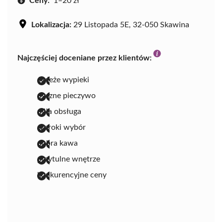
Ceny:
1–20 zł
Lokalizacja:
29 Listopada 5E, 32-050 Skawina
Najczęściej doceniane przez klientów:
świeże wypieki
pyszne pieczywo
miła obsługa
szeroki wybór
dobra kawa
przytulne wnętrze
konkurencyjne ceny