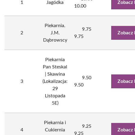
1
Jagódka
Zobacz 
10.00
Piekarnia.
9.75
2
J.M.
Zobacz 
9.75
Dąbrowscy
Piekarnia
Pan Steskal
| Skawina
9.50
3
(Lokalizacja:
Zobacz 
9.50
29
Listopada
5E)
Piekarnia i
9.25
4
Cukiernia
Zobacz 
9.25