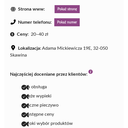
Strona www:
Pokaż stronę
Numer telefonu:
Pokaż numer
Ceny:
20–40 zł
Lokalizacja:
Adama Mickiewicza 19E, 32-050
Skawina
Najczęściej doceniane przez klientów:
miła obsługa
świeże wypieki
smaczne pieczywo
przystępne ceny
szeroki wybór produktów