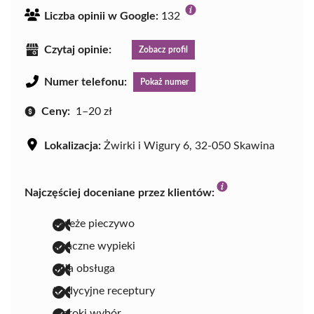
Liczba opinii w Google:
132
Czytaj opinie:
Zobacz profil
Numer telefonu:
Pokaż numer
Ceny:
1–20 zł
Lokalizacja:
Żwirki i Wigury 6, 32-050 Skawina
Najczęściej doceniane przez klientów:
świeże pieczywo
smaczne wypieki
miła obsługa
tradycyjne receptury
szeroki wybór