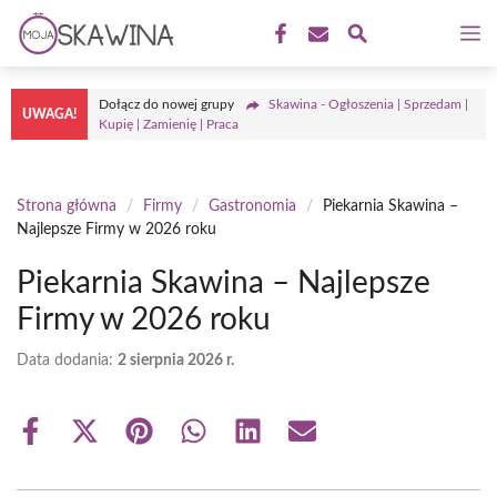
Przejdź
M
do
treści
Dołącz do nowej grupy
Skawina - Ogłoszenia | Sprzedam |
UWAGA!
Kupię | Zamienię | Praca
Strona główna
/
Firmy
/
Gastronomia
/
Piekarnia Skawina –
Najlepsze Firmy w 2026 roku
Piekarnia Skawina – Najlepsze
Firmy w 2026 roku
Data dodania:
2 sierpnia 2026 r.
Share
Share
Share
Share
Share
Share
on
on
on
on
on
on
Facebook
X
Pinterest
WhatsApp
LinkedIn
Email
(Twitter)