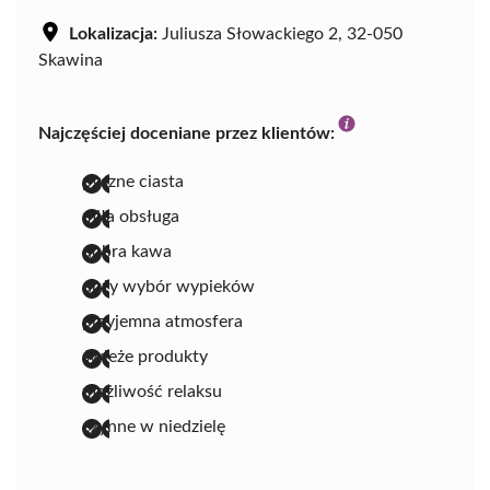
Lokalizacja:
Juliusza Słowackiego 2, 32-050
Skawina
Najczęściej doceniane przez klientów:
pyszne ciasta
miła obsługa
dobra kawa
duży wybór wypieków
przyjemna atmosfera
świeże produkty
możliwość relaksu
czynne w niedzielę