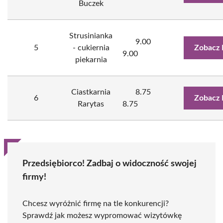
Buczek
Strusinianka
9.00
5
- cukiernia
Zobacz 
9.00
piekarnia
Ciastkarnia
8.75
6
Zobacz 
Rarytas
8.75
Przedsiębiorco! Zadbaj o widoczność swojej
firmy!
Chcesz wyróżnić firmę na tle konkurencji?
Sprawdź jak możesz wypromować wizytówkę